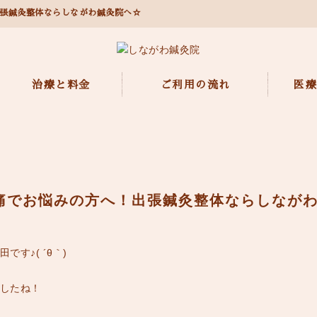
張鍼灸整体ならしながわ鍼灸院へ☆
治療と料金
ご利用の流れ
医療
痛でお悩みの方へ！出張鍼灸整体ならしなが
す♪( ´θ｀)
したね！