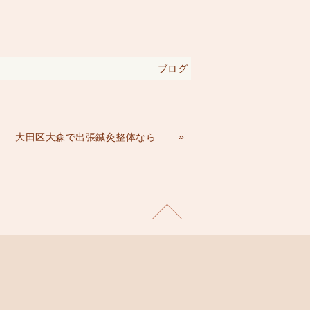
ブログ
»
大田区大森で出張鍼灸整体ならしながわ鍼灸院へ♪