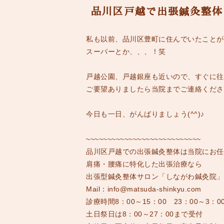
品川区戸越で出張鍼灸整体
私も以前、品川区豊町に住んでいたことがあ
スーパーとか、、、！笑
戸越公園、戸越銀座も近いので、すぐに往
ご要望ありましたら当院までご連絡ください(*
今日も一日、がんばりましょう(^^)♪
~~~~~~~~~~~~~~~~~~~~~~~~~~~
品川区戸越での出張鍼灸整体は当院にお任
肩痛・腰痛に特化した出張治療なら
出張型鍼灸整体サロン「しながわ鍼灸院」
Mail
：
info@matsuda-shinkyu.com
診療時間8
：
00
～15
：
00
23
：
00
～3
：
0
土日祭日は
8
：
00
～
27
：
00
まで受付