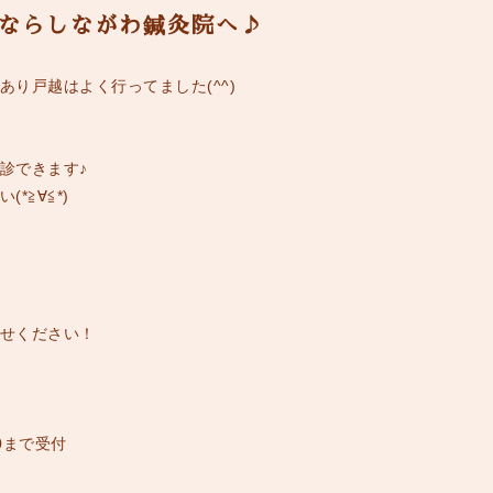
ならしながわ鍼灸院へ♪
り戸越はよく行ってました(^^)
診できます♪
≧∀≦*)
せください！
0
まで受付