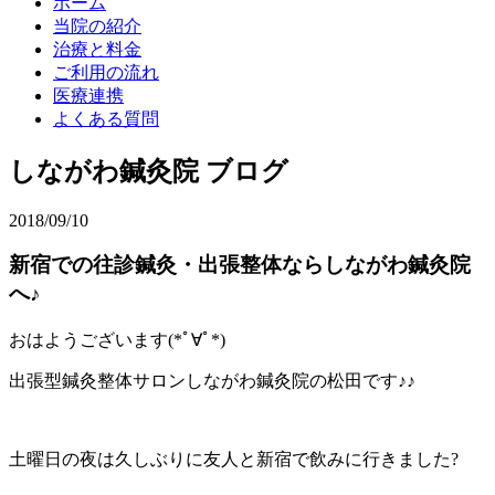
ホーム
当院の紹介
治療と料金
ご利用の流れ
医療連携
よくある質問
しながわ鍼灸院 ブログ
2018/09/10
新宿での往診鍼灸・出張整体ならしながわ鍼灸院
へ♪
おはようございます(*ﾟ∀ﾟ*)
出張型鍼灸整体サロンしながわ鍼灸院の松田です♪♪
土曜日の夜は久しぶりに友人と新宿で飲みに行きました?