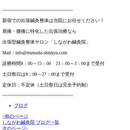
~~~~~~~~~~~~~~~~~~~~~~~~~~~
新宿での出張鍼灸整体は当院にお任せください！
肩痛・腰痛に特化した出張治療なら
出張型鍼灸整体サロン「しながわ鍼灸院」
Mail
：
info@matsuda-shinkyu.com
診療時間8
：
00
～15
：
00
23
：
00
～3
：
00
まで受付
土日祭日は
8
：
00
～
27
：
00
まで受付
定休日：不定休（土日祭日は完全予約制）
~~~~~~~~~~~~~~~~~~~~~~~~~~~
ブログ
<前のページ
しながわ鍼灸院 ブログ一覧
次のページ>