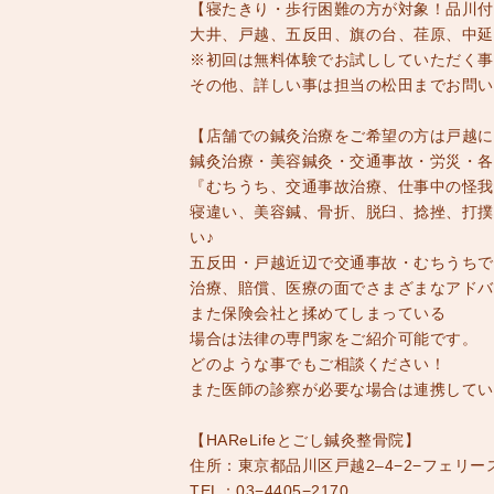
【寝たきり・歩行困難の方が対象！品川付
大井、戸越、五反田、旗の台、荏原、中延
※初回は無料体験でお試ししていただく事
その他、詳しい事は担当の松田までお問い
【店舗での鍼灸治療をご希望の方は戸越にあ
鍼灸治療・美容鍼灸・交通事故・労災・各
『むちうち、交通事故治療、仕事中の怪我
寝違い、美容鍼、骨折、脱臼、捻挫、打撲
い♪
五反田・戸越近辺で交通事故・むちうちでお
治療、賠償、医療の面でさまざまなアドバ
また保険会社と揉めてしまっている
場合は法律の専門家をご紹介可能です。
どのような事でもご相談ください！
また医師の診察が必要な場合は連携してい
【HAReLifeとごし鍼灸整骨院】
住所：東京都品川区戸越2–4−2−フェリー
TEL：03−4405−2170