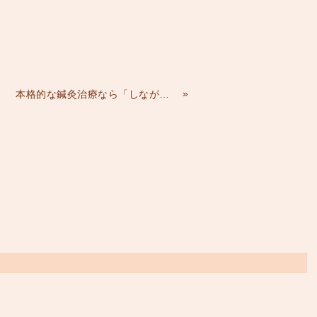
»
本格的な鍼灸治療なら「しながわ鍼灸院」「HAReLifeとごし鍼灸整骨院」（品川・五反田・戸越）