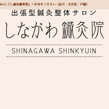
ifeとごし鍼灸整骨院」へお任せください（品川・五反田・戸越）